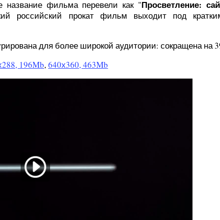
Просветление: са
е название фильма перевели как "
кий российский прокат фильм выходит под кратки
рирована для более широкой аудитории: сокращена на 39
х288, 196Mb
,
640х360, 463Mb