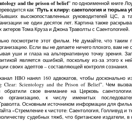
ntology and the prison of belief
" по одноименной книге Ло
Путь к клиру: саентология и тюрьма 
ереводится как "
бывших высокопоставленных руководителей ЦС, а т
ганизации не один десяток лет. Картина также раскрыв
 актеров Тома Круза и Джона Траволты с Саентологией.
ельно посмотрите этот фильм. Не думайте, что таким 
ганизацию. Если вы не делаете ничего плохого, вам не 
рывая уши и глаза на альтернативную точку зрения. З
ритикой является ошибкой, поскольку из-за этого к н
ции своих адептов – составляющей контроля сознания.
канал HBO нанял 160 адвокатов, чтобы досконально и
lear: Scientology and the Prison of Belief". Чем выз
и обратили свое внимание на Церковь саентологии
ную организацию, к числу именитых последовате
 Траволта. Основным источником информации для филь
айта «Стремление к чистоте: Саентология, Голливуд и 
количеству судебных тяжб, что британские издатели, в 