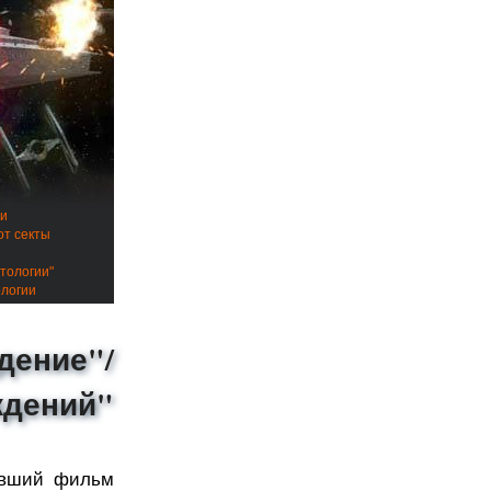
ии
от секты
тологии"
ологии
дение"/
ждений"
евший фильм