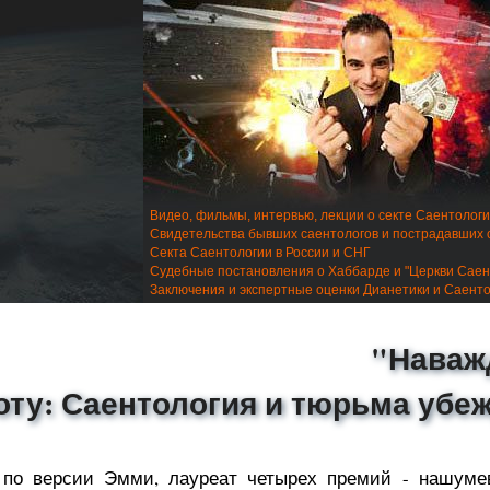
Видео, фильмы, интервью, лекции о секте Саентолог
Свидетельства бывших саентологов и пострадавших 
Секта Саентологии в России и СНГ
Судебные постановления о Хаббарде и "Церкви Саен
Заключения и экспертные оценки Дианетики и Саент
"Наваж
оту: Саентология и тюрьма убе
 по версии Эмми, лауреат четырех премий - нашум