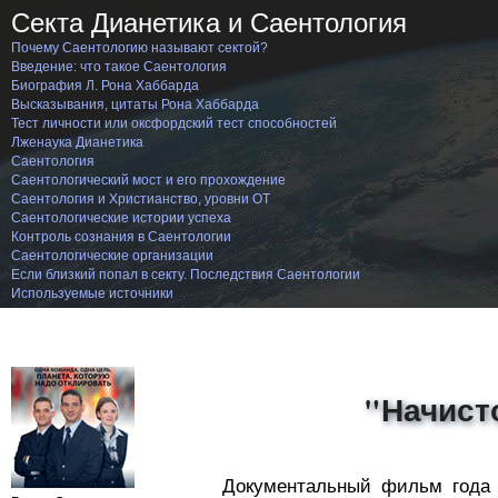
Секта Дианетика и Саентология
Почему Саентологию называют сектой?
Введение: что такое Саентология
Биография Л. Рона Хаббарда
Высказывания, цитаты Рона Хаббарда
Тест личности или оксфордский тест способностей
Лженаука Дианетика
Саентология
Саентологический мост и его прохождение
Саентология и Христианство, уровни ОТ
Саентологические истории успеха
Контроль сознания в Саентологии
Саентологические организации
Если близкий попал в секту. Последствия Саентологии
Используемые источники
"Начист
Документальный фильм года