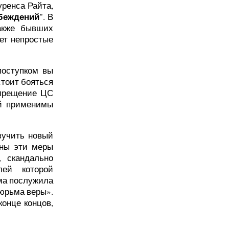
уренса Райта,
убеждений
". В
акже бывших
ает непростые
поступком вы
стоит бояться
апрещение ЦС
ей применимы
зучить новый
ваны эти меры
, скандально
лей которой
ма послужила
тюрьма веры».
конце концов,