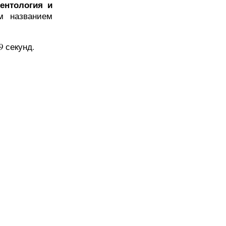
йентология и
м названием
 секунд.