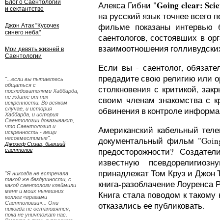
Блог о Саентологии
Going clear: Scie
Алекса Гибни "
и сектантстве
на русский язык точнее всего п
фильме показаны интервью 
Джон Атак "Кусочек
синего неба"
саентологов, состоявших в ор
взаимоотношения голливудских
Мои девять жизней в
Саентологии
Если вы - саентолог, обязат
предадите свою религию или ор
"...если вы пытаетесь
общаться с
столкновения с критикой, зак
последователями Хаббарда,
не ждите от них
своим членам знакомства с к
искренности. Во всяком
обвинения в контроле информа
случае, и история
Хаббарда, и история
Саентологии доказывают,
что Саентология и
Американский кабельный теле
искренность - вещи
несовместимые".
документальный фильм "Going C
Джозеф Сизар, бывший
предосторожности? Создател
саентолог
известную псевдорелигиоз
принадлежат Том Круз и Джон
"Я никогда не встречала
такой же бездушности, с
книга-разоблачение Лоуренса Р
какой саентологи клеймили
меня и моих нынешних
Книга стала поводом к такому 
коллег «врагами
Саентологии»... Они
отказались ее публиковать.
никогда не остановятся,
пока не уничтожат нас.