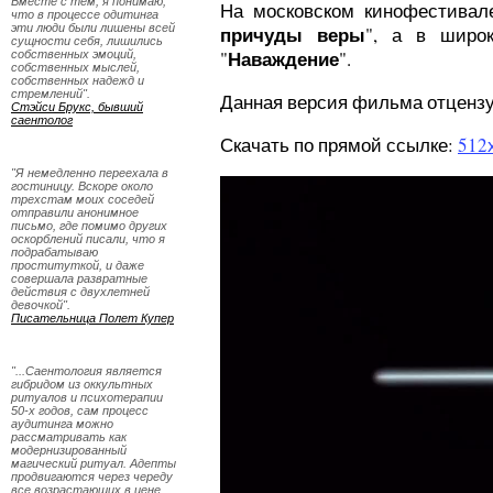
Вместе с тем, я понимаю,
На московском кинофестивал
что в процессе одитинга
эти люди были лишены всей
причуды веры
", а в широ
сущности себя, лишились
Наваждение
"
".
собственных эмоций,
собственных мыслей,
собственных надежд и
стремлений".
Данная версия фильма отцензу
Стэйси Брукс, бывший
саентолог
Скачать по прямой ссылке:
512
"Я немедленно переехала в
гостиницу. Вскоре около
трехстам моих соседей
отправили анонимное
письмо, где помимо других
оскорблений писали, что я
подрабатываю
проституткой, и даже
совершала развратные
действия с двухлетней
девочкой".
Писательница Полет Купер
"...Саентология является
гибридом из оккультных
ритуалов и психотерапии
50-х годов, сам процесс
аудитинга можно
рассматривать как
модернизированный
магический ритуал. Адепты
продвигаются через череду
все возрастающих в цене