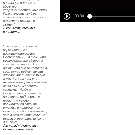
инициации в надежде
обрести
сверхъестественные силы.
Практически каждая
ступень имеет свои знаки
отличия, символы и
звания".
Джон Атак, бывший
саентолог
"...рационал, который
скрывается за
иррациональностью
Саентологии, - в том, что
организация находится в
состоянии войны. Тот
факт, что она находится в
состоянии войны, как раз
оправдывает постоянную
ложь организации и ее
активное неприятие любой,
даже самой малейшей
критики... Когда в
Саентологии говорят о
нравственной норме, о
том, что нужно
подчиняться законам
страны, в которых ты
живешь, когда они говорят,
что в это действительно
верят и это практикуют, -
они лгут.
Джеральд Армстронг,
бывший саентолог