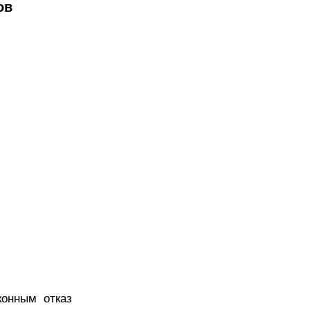
ов
онным отказ