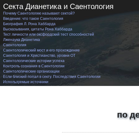
Секта Дианетика и Саентология
Почему Саентологию называют сектой?
Введение: что такое Саентология
Биография Л. Рона Хаббарда
Высказывания, цитаты Рона Хаббарда
Тест личности или оксфордский тест способностей
Лженаука Дианетика
Саентология
Саентологический мост и его прохождение
Саентология и Христианство, уровни ОТ
Саентологические истории успеха
Контроль сознания в Саентологии
Саентологические организации
Если близкий попал в секту. Последствия Саентологии
Используемые источники
по д