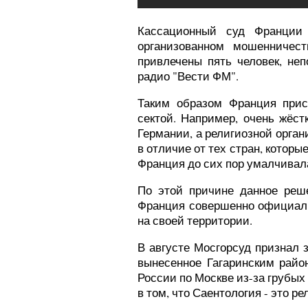
Кассационный суд Франции 
организованном мошенничест
привлечены пять человек, не
радио "Вести ФМ".
Таким образом Франция прис
сектой. Например, очень жёс
Германии, а религиозной орга
в отличие от тех стран, котор
Франция до сих пор умалчивала
По этой причине данное реш
Франция совершенно официаль
на своей территории.
В августе Мосгорсуд признал 
вынесенное Гагаринским рай
России по Москве из-за грубых
в том, что Саентология - это ре