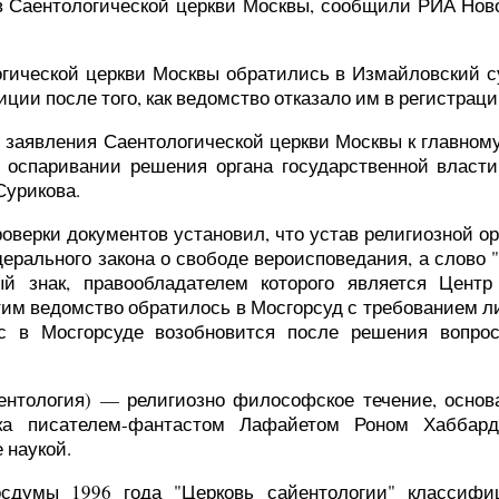
в Саентологической церкви Москвы, сообщили РИА Ново
огической церкви Москвы обратились в Измайловский с
ции после того, как ведомство отказало им в регистраци
и заявления Саентологической церкви Москвы к главном
оспаривании решения органа государственной власти
Сурикова.
оверки документов установил, что устав религиозной о
ерального закона о свободе вероисповедания, а слово 
ый знак, правообладателем которого является Центр
этим ведомство обратилось в Мосгорсуд с требованием 
с в Мосгорсуде возобновится после решения вопро
йентология) — религиозно философское течение, осно
ка писателем-фантастом Лафайетом Роном Хаббард
 наукой.
сдумы 1996 года "Церковь сайентологии" классифи