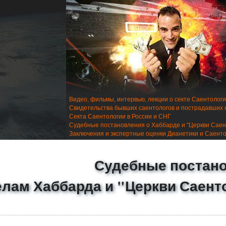
Видео, фильмы, интервью, лекции о секте Саентолог
Свидетельства бывших саентологов и пострадавших 
Секта Саентологии в России и СНГ
Судебные постановления о Хаббарде и "Церкви Саен
Заключения и экспертные оценки Дианетики и Саент
Судебные постан
елам Хаббарда и "Церкви Саент