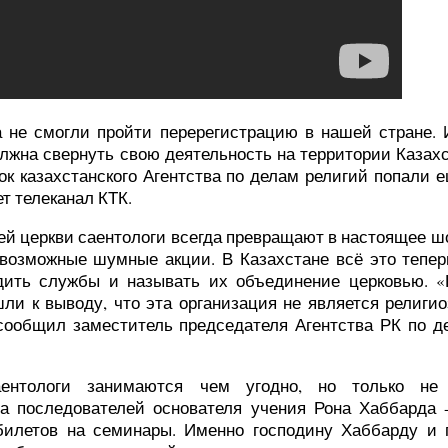
 не смогли пройти перерегистрацию в нашей стране.
олжна свернуть свою деятельность на территории Казах
ок казахстанского Агентства по делам религий попали 
т телеканал КТК.
й церкви саентологи всегда превращают в настоящее шо
возможные шумные акции. В Казахстане всё это теперь
дить службы и называть их объединение церковью. «
ли к выводу, что эта организация не является религио
 сообщил заместитель председателя Агентства РК по д
ентологи занимаются чем угодно, но только не 
ча последователей основателя учения Рона Хаббарда -
 билетов на семинары. Именно господину Хаббарду и