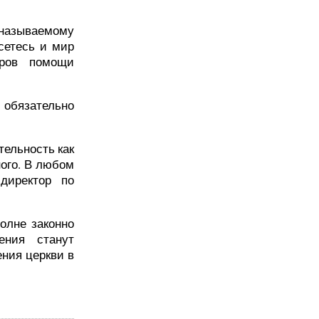
 называемому
сетесь и мир
тров помощи
 обязательно
ельность как
ного. В любом
директор по
олне законно
ения станут
ния церкви в