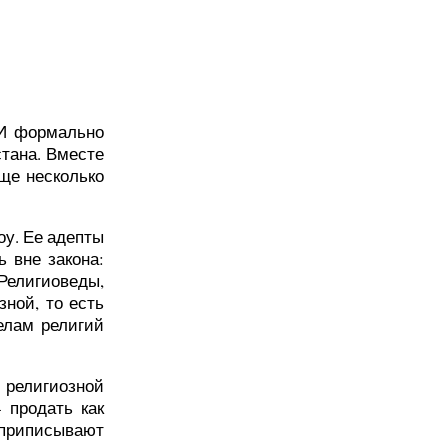
 И формально
стана. Вместе
еще несколько
у. Ее адепты
 вне закона:
Религиоведы,
зной, то есть
елам религий
религиозной
 продать как
 приписывают