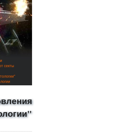
ии
от секты
тологии"
ологии
овления
ологии"