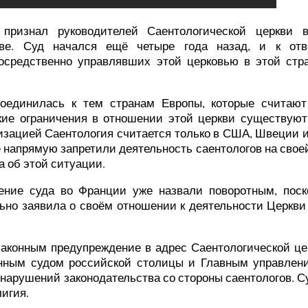
признал руководителей Саентологической церкви 
ве. Суд начался ещё четыре года назад, и к отве
посредственно управлявших этой церковью в этой стра
оединилась к тем странам Европы, которые считают
ткие ограничения в отношении этой церкви существуют
низацией Саентология считается только в США, Швеции 
ые напрямую запретили деятельность саентологов на свое
 об этой ситуации.
ение суда во Франции уже назвали поворотным, поск
но заявила о своём отношении к деятельности Церкви
законным предупреждение в адрес Саентологической це
онным судом российской столицы и Главным управле
 нарушений законодательства со стороны саентологов. 
лигия.