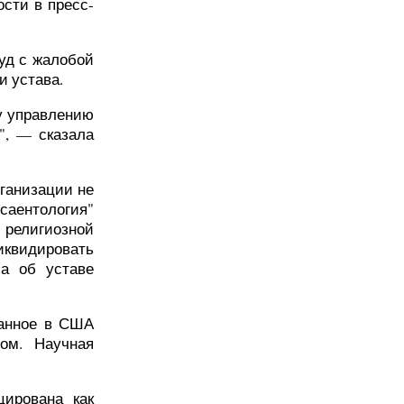
сти в пресс-
уд с жалобой
и устава.
у управлению
", — сказала
рганизации не
"саентология"
 религиозной
ликвидировать
са об уставе
ванное в США
ом. Научная
цирована как