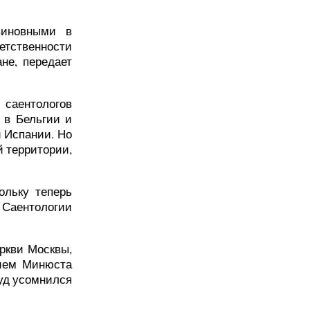
виновными в
тственности
не, передает
 саентологов
 в Бельгии и
и Испании. Но
й территории,
ольку теперь
 Саентологии
ркви Москвы,
нием Минюста
Суд усомнился