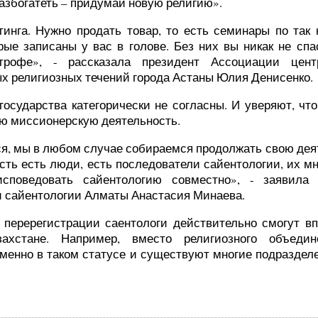
азбогатеть – придумай новую религию».
тинга. Нужно продать товар, то есть семинары по так
ые записаны у вас в голове. Без них вы никак не спа
трофе», - рассказала президент Ассоциации цен
х религиозных течений города Астаны Юлия Денисенко.
осударства категорически не согласны. И уверяют, что
ю миссионерскую деятельность.
я, мы в любом случае собираемся продолжать свою деят
сть есть люди, есть последователи сайентологии, их м
споведовать сайентологию совместно», - заявила 
 сайентологии Алматы Анастасия Минаева.
 перерегистрации саентологи действительно смогут вп
ахстане. Например, вместо религиозного объедин
енно в таком статусе и существуют многие подразделе