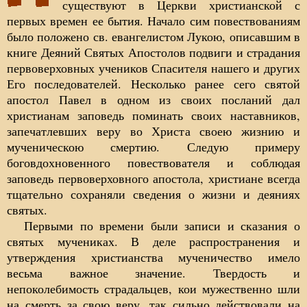
существуют в Церкви христианской с
первых времен ее бытия. Начало сим повествованиям
было положено св. евангелистом Лукою, описавшим в
книге Деяний Святых Апостолов подвиги и страдания
первоверховных учеников Спасителя нашего и других
Его последователей. Несколько ранее сего святой
апостол Павел в одном из своих посланий дал
христианам заповедь поминать своих наставников,
запечатлевших веру во Христа своею жизнию и
мученическою смертию. Следую примеру
боговдохновенного повествователя и соблюдая
заповедь первоверховного апостола, христиане всегда
тщательно сохраняли сведения о жизни и деяниях
святых.
Первыми по времени были записи и сказания о
святых мучениках. В деле распространения и
утверждения христианства мученичество имело
весьма важное значение. Твердость и
непоколебимость страдальцев, кои мужественно шли
на смерть за свою веру, так сильно действовали на