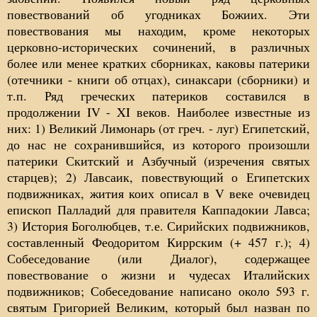
повествований об угодниках Божиих. Эти
повествования мы находим, кроме некоторых
церковно-исторических сочинений, в различных
более или менее кратких сборниках, каковы патерики
(отечники - книги об отцах), синаксари (сборники) и
т.п. Ряд греческих патериков составился в
продолжении IV - XI веков. Наиболее известные из
них: 1) Великий Лимонарь (от греч. - луг) Египетский,
до нас не сохранившийся, из которого произошли
патерики Скитский и Азбучный (изречения святых
старцев); 2) Лавсаик, повествующий о Египетских
подвижниках, жития коих описал в V веке очевидец
епископ Палладий для правителя Каппадокии Лавса;
3) История Боголюбцев, т.е. Сирийских подвижников,
составленный Феодоритом Киррским (+ 457 г.); 4)
Собеседование (или Диалог), содержащее
повествование о жизни и чудесах Италийских
подвижников; Собеседование написано около 593 г.
святым Григорией Великим, который был назван по