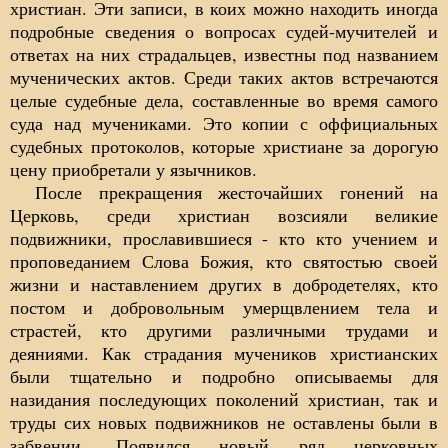
христиан. Эти записи, в коих можно находить иногда
подробные сведения о вопросах судей-мучителей и
ответах на них страдальцев, известны под названием
мученических актов. Среди таких актов встречаются
целые судебные дела, составленные во время самого
суда над мучениками. Это копии с оффициальных
судебных протоколов, которые христиане за дорогую
цену приобретали у язычников.
После прекращения жесточайших гонений на
Церковь, среди христиан возсияли великие
подвижники, прославившиеся - кто кто учением и
проповеданием Слова Божия, кто святостью своей
жизни и наставлением других в добродетелях, кто
постом и добровольным умерщвлением тела и
страстей, кто другими различными трудами и
деяниями. Как страдания мучеников христианских
были тщательно и подробно описываемы для
назидания последующих поколений христиан, так и
труды сих новых подвижников не оставлены были в
забвении. Появился новый ряд церковных