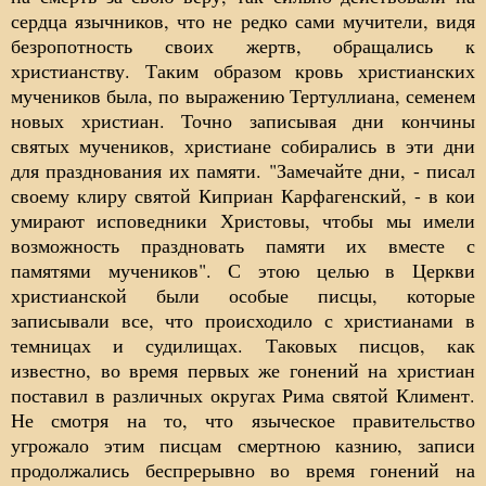
сердца язычников, что не редко сами мучители, видя
безропотность своих жертв, обращались к
христианству. Таким образом кровь христианских
мучеников была, по выражению Тертуллиана, семенем
новых христиан. Точно записывая дни кончины
святых мучеников, христиане собирались в эти дни
для празднования их памяти. "Замечайте дни, - писал
своему клиру святой Киприан Карфагенский, - в кои
умирают исповедники Христовы, чтобы мы имели
возможность праздновать памяти их вместе с
памятями мучеников". С этою целью в Церкви
христианской были особые писцы, которые
записывали все, что происходило с христианами в
темницах и судилищах. Таковых писцов, как
известно, во время первых же гонений на христиан
поставил в различных округах Рима святой Климент.
Не смотря на то, что языческое правительство
угрожало этим писцам смертною казнию, записи
продолжались беспрерывно во время гонений на