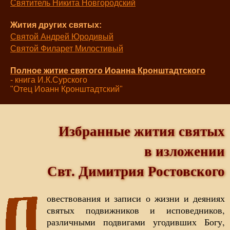
Святитель Никита Новгородский
Жития других святых:
Святой Андрей Юродивый
Святой Филарет Милостивый
Полное житие святого Иоанна Кронштадтского
- книга И.К.Сурского
"Отец Иоанн Кронштадтский"
Избранные жития святых
в изложении
Свт. Димитрия Ростовского
овествования и записи о жизни и деяниях
святых подвижников и исповедников,
различными подвигами угодивших Богу,