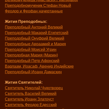
Преподобномученик Стефан Новый
Феодор и Феофан начертанные
Жития Преподобных:
Преподобный Антоний Великий
Преподобный Макарий Египетский
Преподобный Онуфрий Великий
Преподобные Авраамий и Мария
Преподобный Моисей Угрин
Преподобная Мария (Марин)
Преподобный Петр Афонский
Варлаам, Иоасаф, Авенир Индийские
Преподобный Иоанн Дамаскин
Жития Святителей:
Святитель Николай Чудотворец
Святитель Василий Великий
Святитель Иоанн Златоуст
Святитель Феодор Едесский