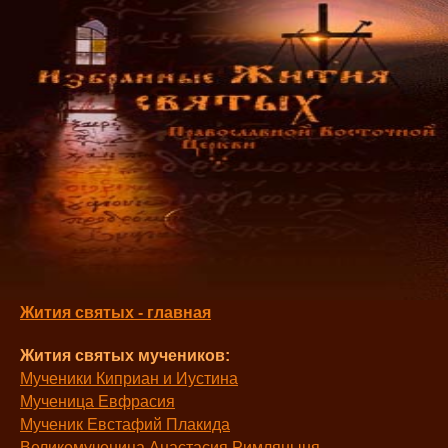
Жития святых - главная
Жития святых мучеников:
Мученики Киприан и Иустина
Мученица Евфрасия
Мученик Евстафий Плакида
Великомученица Анастасия Римляныня